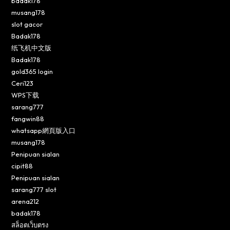
badak178
musang178
slot gacor
Badak178
纸飞机中文版
Badak178
gold365 login
Ceri123
WPS下载
sarang777
fangwin88
whatsapp網頁版入口
musang178
Penipuan sialan
cipit88
Penipuan sialan
sarang777 slot
arena212
badak178
สล็อตเว็บตรง