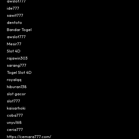
awslot777
ide777
sawit777
dentoto
Bandar Togel
awslot777
Mesir77
Slot 4D
rajawin303
sarang777
Togel Slot 4D
royalqq
hiburan138
slot gacor
slot777
kaisarhoki
coba777
unyu168
ceria777
https://cemara777.com/