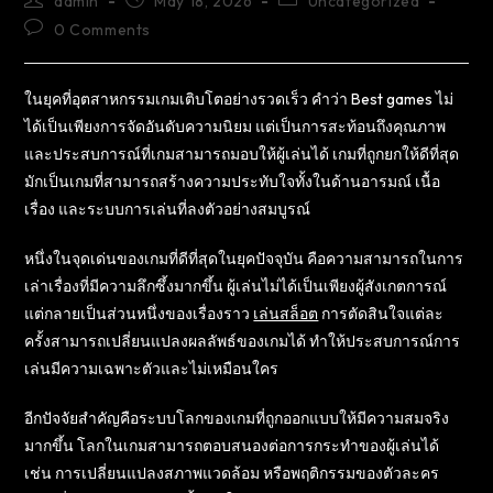
admin
May 18, 2026
Uncategorized
0 Comments
ในยุคที่อุตสาหกรรมเกมเติบโตอย่างรวดเร็ว คำว่า Best games ไม่
ได้เป็นเพียงการจัดอันดับความนิยม แต่เป็นการสะท้อนถึงคุณภาพ
และประสบการณ์ที่เกมสามารถมอบให้ผู้เล่นได้ เกมที่ถูกยกให้ดีที่สุด
มักเป็นเกมที่สามารถสร้างความประทับใจทั้งในด้านอารมณ์ เนื้อ
เรื่อง และระบบการเล่นที่ลงตัวอย่างสมบูรณ์
หนึ่งในจุดเด่นของเกมที่ดีที่สุดในยุคปัจจุบัน คือความสามารถในการ
เล่าเรื่องที่มีความลึกซึ้งมากขึ้น ผู้เล่นไม่ได้เป็นเพียงผู้สังเกตการณ์
แต่กลายเป็นส่วนหนึ่งของเรื่องราว
เล่นสล็อต
การตัดสินใจแต่ละ
ครั้งสามารถเปลี่ยนแปลงผลลัพธ์ของเกมได้ ทำให้ประสบการณ์การ
เล่นมีความเฉพาะตัวและไม่เหมือนใคร
อีกปัจจัยสำคัญคือระบบโลกของเกมที่ถูกออกแบบให้มีความสมจริง
มากขึ้น โลกในเกมสามารถตอบสนองต่อการกระทำของผู้เล่นได้
เช่น การเปลี่ยนแปลงสภาพแวดล้อม หรือพฤติกรรมของตัวละคร