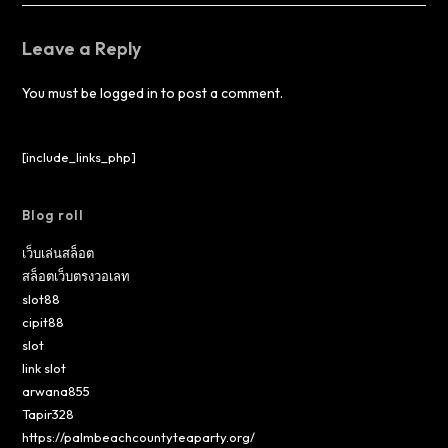
Leave a Reply
You must be
logged in
to post a comment.
[include_links_php]
Blog roll
เว็บเล่นสล็อต
สล็อตเว็บตรงวอเลท
slot88
cipit88
slot
link slot
arwana855
Tapir328
https://palmbeachcountyteaparty.org/