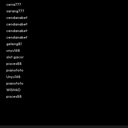
ceria777
sarang777
cendanabet
cendanabet
cendanabet
cendanabet
geleng81
unyu168
slot gacor
pisces88
pianototo
Unyu168
pianototo
WISH4D
pisces88