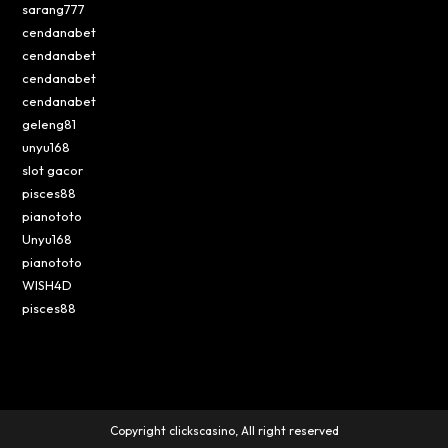
sarang777
cendanabet
cendanabet
cendanabet
cendanabet
geleng81
unyu168
slot gacor
pisces88
pianototo
Unyu168
pianototo
WISH4D
pisces88
Copyright clickscasino, All right reserved