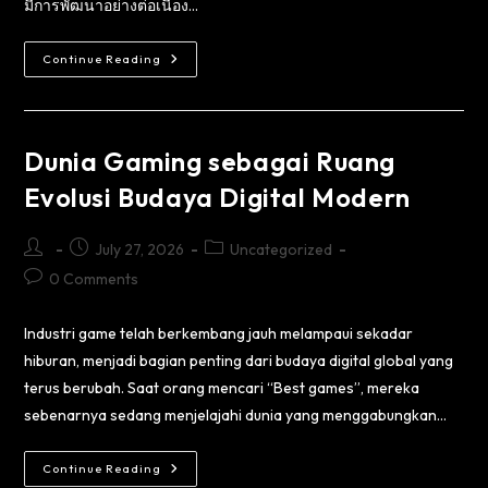
มีการพัฒนาอย่างต่อเนื่อง…
Continue Reading
Dunia Gaming sebagai Ruang
Evolusi Budaya Digital Modern
July 27, 2026
Uncategorized
0 Comments
Industri game telah berkembang jauh melampaui sekadar
hiburan, menjadi bagian penting dari budaya digital global yang
terus berubah. Saat orang mencari “Best games”, mereka
sebenarnya sedang menjelajahi dunia yang menggabungkan…
Continue Reading