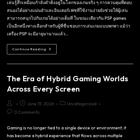
เล่นรู้สึกเหมือนกำลังดำดิ่งอยู่ในโลกของเกมจริง ๆ การควบคุมที่ตอบ
สนองได้อย่างแม่นยำและอินเตอร์เฟซที่ใช้งานง่ายยังช่วยให้ผู้เล่น
สามารถสนุกไปกับเกมได้อย่างเต็มที่ ในขณะเดียวกัน PSP games
เป็นอีกหนึ่งทางเลือกสำหรับผู้ที่ชื่นชอบการเล่นเกมแบบพกพา แม้ว่า
เครื่อง PSP จะมีอายุมานานแล้ว…
Continue Reading
The Era of Hybrid Gaming Worlds
Across Every Screen
June 15, 2026
Uncategorized
0 Comments
Gaming is no longer tied to a single device or environment; it
has become a hybrid experience that flows across multiple