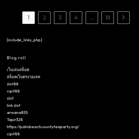
1
2
3
4
…
18
[include_links_php]
Blog roll
เว็บเล่นสล็อต
สล็อตเว็บตรงวอเลท
slot88
cipit88
slot
link slot
arwana855
Tapir328
https://palmbeachcountyteaparty.org/
cipit88