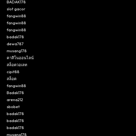
BADAK178
slot gacor
fangwin88
fangwin88
fangwin88
badak178
dewa787
musang178
คาสิโนออนไลน์
สล็อตวอเลท
cipit88
สล็อต
fangwin88
Badak178
arena212
sbobet
badak178
badak178
badak178
musang178