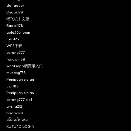
slot gacor
Badak178
纸飞机中文版
Badak178
gold365 login
Ceri123
WPS下载
sarang777
fangwin88
whatsapp網頁版入口
musang178
Penipuan sialan
cipit88
Penipuan sialan
sarang777 slot
arena212
badak178
สล็อตเว็บตรง
KUTU4D LOGIN