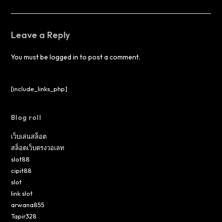
Leave a Reply
You must be
logged in
to post a comment.
[include_links_php]
Blog roll
เว็บเล่นสล็อต
สล็อตเว็บตรงวอเลท
slot88
cipit88
slot
link slot
arwana855
Tapir328