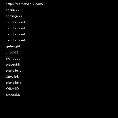
https://cemara777.com/
ceria777
sarang777
cendanabet
cendanabet
cendanabet
cendanabet
geleng81
unyu168
slot gacor
pisces88
pianototo
Unyu168
pianototo
WISH4D
pisces88