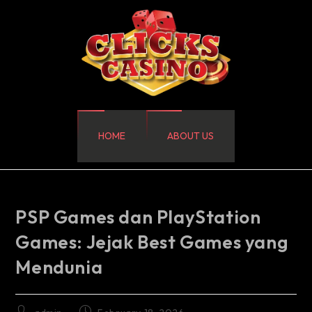
HOME
ABOUT US
PSP Games dan PlayStation
Games: Jejak Best Games yang
Mendunia