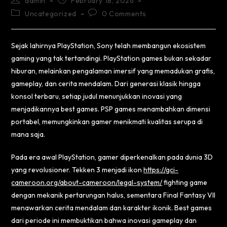
admin
February 18, 2026
Uncategorized
0 Comments
Sejak lahirnya
PlayStation
, Sony telah membangun ekosistem
gaming yang tak tertandingi. PlayStation games bukan sekadar
hiburan, melainkan pengalaman imersif yang memadukan grafis,
gameplay, dan cerita mendalam. Dari generasi klasik hingga
konsol terbaru, setiap judul menunjukkan inovasi yang
menjadikannya best games. PSP games menambahkan dimensi
portabel, memungkinkan gamer menikmati kualitas serupa di
mana saja.
Pada era awal PlayStation, gamer diperkenalkan pada dunia 3D
yang revolusioner.
Tekken 3
menjadi ikon
https://gci-
cameroon.org/about-cameroon/legal-system/
fighting game
dengan mekanik pertarungan halus, sementara
Final Fantasy VII
menawarkan cerita mendalam dan karakter ikonik. Best games
dari periode ini membuktikan bahwa inovasi gameplay dan