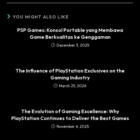
YOU MIGHT ALSO LIKE
PSP Games: Konsol Portable yang Membawa
Game Berkualitas ke Genggaman
December 3, 2025
The Influence of PlayStation Exclusives on the
Gaming Industry
March 25, 2026
The Evolution of Gaming Excellence: Why
PlayStation Continues to Deliver the Best Games
November 6, 2025