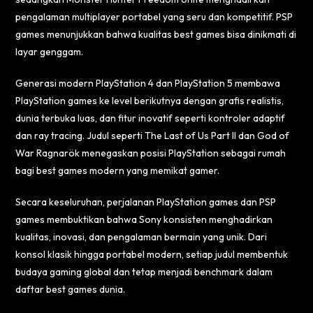
pengalaman multiplayer portabel yang seru dan kompetitif. PSP
games menunjukkan bahwa kualitas best games bisa dinikmati di
layar genggam.
Generasi modern
PlayStation 4
dan
PlayStation 5
membawa
PlayStation games ke level berikutnya dengan grafis realistis,
dunia terbuka luas, dan fitur inovatif seperti kontroler adaptif
dan ray tracing. Judul seperti
The Last of Us Part II
dan
God of
War Ragnarök
menegaskan posisi PlayStation sebagai rumah
bagi best games modern yang memikat gamer.
Secara keseluruhan, perjalanan PlayStation games dan PSP
games membuktikan bahwa Sony konsisten menghadirkan
kualitas, inovasi, dan pengalaman bermain yang unik. Dari
konsol klasik hingga portabel modern, setiap judul membentuk
budaya gaming global dan tetap menjadi benchmark dalam
daftar best games dunia.