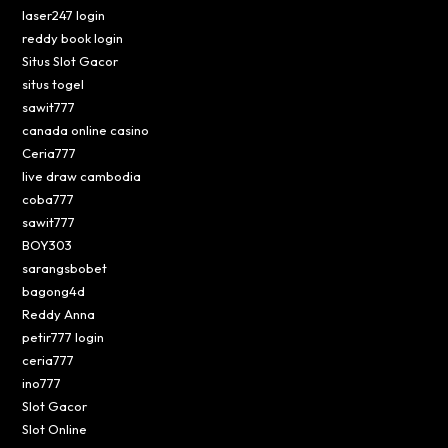
laser247 login
reddy book login
Situs Slot Gacor
situs togel
sawit777
canada online casino
Ceria777
live draw cambodia
coba777
sawit777
BOY303
sarangsbobet
bagong4d
Reddy Anna
petir777 login
ceria777
ino777
Slot Gacor
Slot Online