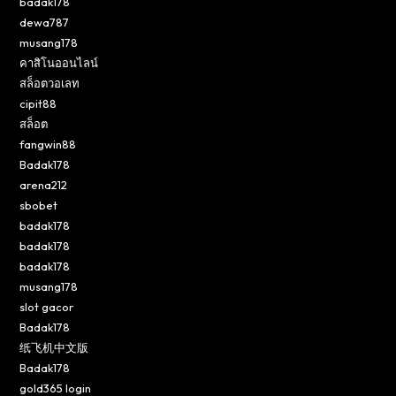
badak178
dewa787
musang178
คาสิโนออนไลน์
สล็อตวอเลท
cipit88
สล็อต
fangwin88
Badak178
arena212
sbobet
badak178
badak178
badak178
musang178
slot gacor
Badak178
纸飞机中文版
Badak178
gold365 login