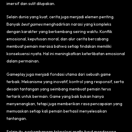
imersif dan sulit dilupakan.
Selain dunia yang kuat, cerita juga menjadi elemen penting.
Banyak
best games
menghadirkan narasi yang kompleks
dengan karakter yang berkembang seiring waktu. Konflik
emosional, keputusan moral, dan alur cerita bercabang
membuat pemain merasa bahwa setiap tindakan memiliki
konsekuensi nyata. Hal ini meningkatkan keterlibatan emosional
dalam permainan.
Gameplay juga menjadi fondasi utama dari sebuah game
terbaik. Mekanisme yang inovatif, kontrol yang responsif, serta
desain tantangan yang seimbang membuat pemain terus
tertarik untuk bermain. Game yang baik bukan hanya
menyenangkan, tetapi juga memberikan rasa pencapaian yang
memuaskan setiap kali pemain berhasil menyelesaikan
tantangan.
Selain itu, perkembangan teknologi grafis turut mendorong