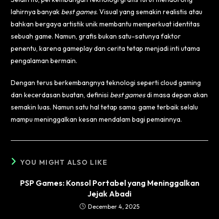
lahirnya banyak
best games
. Visual yang semakin realistis atau
bahkan bergaya artistik unik membantu memperkuat identitas
sebuah game. Namun, grafis bukan satu-satunya faktor
penentu, karena gameplay dan cerita tetap menjadi inti utama
pengalaman bermain.
Dengan terus berkembangnya teknologi seperti cloud gaming
dan kecerdasan buatan, definisi
best games
di masa depan akan
semakin luas. Namun satu hal tetap sama: game terbaik selalu
mampu meninggalkan kesan mendalam bagi pemainnya.
YOU MIGHT ALSO LIKE
PSP Games: Konsol Portabel yang Meninggalkan
Jejak Abadi
December 4, 2025