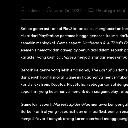
admin
June 26, 2025
Uncategorized
Setiap generasi konsol PlayStation selalu menghadirkan 
Mulai dari PlayStation pertama hingga generasi kelima, da
semakin meningkat. Game seperti
Uncharted 4: A Thief’s E
elemen sinematik dan gameplay penuh aksi dalam sebuah 
karakter yang kuat,
Uncharted
menjadi standar emas untuk
Beralih ke genre yang lebih emosional,
The Last of Us
dan se
dan penuh konflik moral. Game ini tidak hanya menceritakan
kondisi ekstrem. Reputasi PlayStation sebagai konsol deng
seperti ini yang tidak hanya menarik dari sisi gameplay, tetap
Game lain seperti
Marvel’s Spider-Man
menawarkan pengala
Berkat kontrol yang responsif dan animasi fluid, pemain b
menjadi favorit banyak orang karena berhasil menggabungka