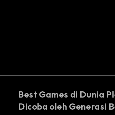
Best Games di Dunia Pl
Dicoba oleh Generasi 