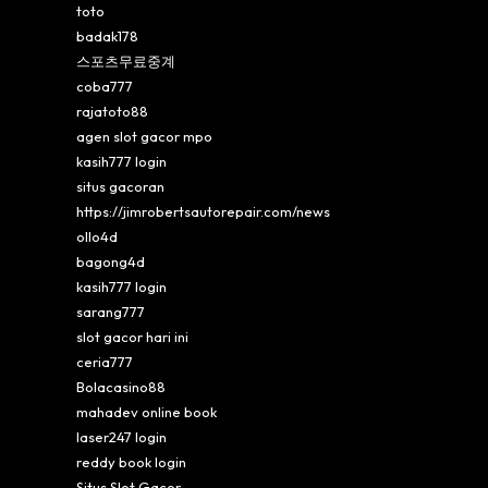
toto
badak178
스포츠무료중계
coba777
rajatoto88
agen slot gacor mpo
kasih777 login
situs gacoran
https://jimrobertsautorepair.com/news
ollo4d
bagong4d
kasih777 login
sarang777
slot gacor hari ini
ceria777
Bolacasino88
mahadev online book
laser247 login
reddy book login
Situs Slot Gacor