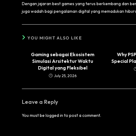
Dengan jajaran best games yang terus berkembang dan bere
juga wadah bagi pengalaman digital yang memadukan hiburan
YOU MIGHT ALSO LIKE
Gaming sebagai Ekosistem
Why PSP
Simulasi Arsitektur Waktu
Special Pl
Digital yang Fleksibel
July 25, 2026
Leave a Reply
You must be
logged in
to post a comment.