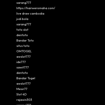
sarang777
https://hairweromaha.com/
live draw cambodia
judi bola
sarang777
toto slot
dentoto
Bandar Toto
situs toto
OMTOGEL
awslot777
ide777
sawit777
dentoto
Bandar Togel
awslot777
Mesir77
Slot 4D
rajawin303
sarang777