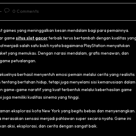
0 Comments
best games yang meninggalkan kesan mendalam bagi para pemainnya.
ftar game
situs slot gacor
terbaik terus bertambah dengan kualitas yan
nd
menjadi salah satu bukti nyata bagaimana PlayStation menyatukan
paket yang memukau. Dengan narasi mendalam, grafis menawan, dan
 game petualangan.
kuelnya berhasil menyentuh emosi pemain melalui cerita yang realistis
 tentang bertahan hidup, tetapi juga menyelami sisi kemanusiaan dalam
an game-game naratif yang kuat terbentuk melalui keberhasilan game
i juga memiliki kualitas sinema yang tinggi.
man eksplorasi kota New York yang begitu bebas dan menyenangkan.
isa merasakan sensasi menjadi pahlawan super secara nyata. Game ini
n aksi, eksplorasi, dan cerita dengan sangat baik.