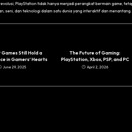
volusi, PlayStation tidak hanya menjadi perangkat bermain game, teta
, seni, dan teknologi dalam satu dunia yang interaktif dan menantang.
 Games Still Hold a
The Future of Gaming:
ace in Gamers’ Hearts
PlayStation, Xbox, PSP, and PC
June 29, 2025
April 2, 2026