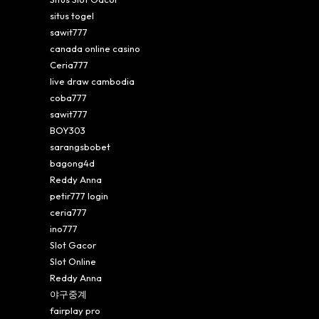
situs togel
sawit777
canada online casino
Ceria777
live draw cambodia
coba777
sawit777
BOY303
sarangsbobet
bagong4d
Reddy Anna
petir777 login
ceria777
ino777
Slot Gacor
Slot Online
Reddy Anna
야구중계
fairplay pro