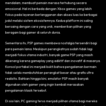
mendalam, membuat pemain merasa terhubung secara
emosional. Hal ini berbeda dengan Xbox games yang lebih
fokus pada layanan berlangganan dan akses luas ke berbagai
judul melalui sistem ekosistemnya. Kedua platform ini saling
bersaing dengan cara yang unik, memberikan pilihan yang
beragam bagi gamer di seluruh dunia.
Sementara itu, PSP games membawa nostalgia tersendiri bagi
para pemain lama. Meskipun perangkatnya sudah tidak lagi
menjadi fokus utama industri, banyak game PSP yang masih
dikenang karena gameplay yang adiktif dan inovatif di masanya.
Konsol portabel ini menjadi bukti bahwa pengalaman bermain
tidak selalu membutuhkan perangkat besar atau grafis ultra
realistis. Bahkan hingga kini, emulator PSP masih banyak
digunakan oleh gamer yang ingin kembali merasakan
pengalaman klasik tersebut.
Di sisi lain, PC gaming terus menjadi pilihan utama bagi mereka