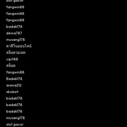
slot gacor
fangwin88
fangwin88
fangwin88
badak178
dewa787
musang178
คาสิโนออนไลน์
สล็อตวอเลท
cipit88
สล็อต
fangwin88
Badak178
arena212
sbobet
badak178
badak178
badak178
musang178
slot gacor