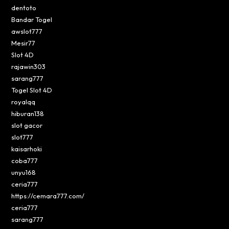
dentoto
Bandar Togel
awslot777
Mesir77
Slot 4D
rajawin303
sarang777
Togel Slot 4D
royalqq
hiburan138
slot gacor
slot777
kaisarhoki
coba777
unyu168
ceria777
https://cemara777.com/
ceria777
sarang777