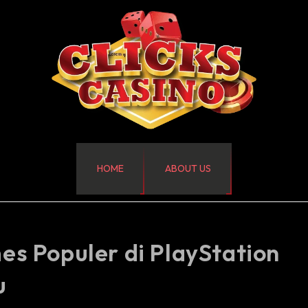
HOME
ABOUT US
s Populer di PlayStation
u