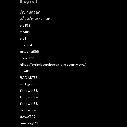
Blog roll
เว็บเล่นสล็อต
สล็อตเว็บตรงวอเลท
slot88
cipit88
slot
link slot
arwana855
Tapir328
https://palmbeachcountyteaparty.org/
cipit88
BADAK178
slot gacor
fangwin88
fangwin88
fangwin88
badak178
dewa787
musang178