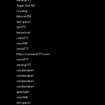
Togel Slot 4D
royalqq
hiburan138
slot gacor
slot777
kaisarhoki
coba777
unyu168
ceria777
https://cemara777.com/
ceria777
sarang777
cendanabet
cendanabet
cendanabet
cendanabet
geleng81
unyu168
slot gacor