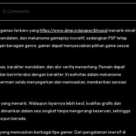
0 Comments
t games terbaru yang
https://www.djmp.in/epaper/bhopal
menarik minat
ta mendalam, dan mekanisme gameplay inovatif, sedangkan PSP tetap
ngan beragam genre, gamer dapat menyesuaikan pilihan game sesuai
uas, karakter mendalam, dan alur cerita menantang. Pemain dapat
, dan berinteraksi dengan karakter. Kreativitas dalam mekanisme
 bermain selalu menyegarkan dan memuaskan, memberikan sensasi
yang menarik. Walaupun layarnya lebih kecil, kualitas grafis dan
sa dimainkan dalam sesi singkat tanpa mengurangi keseruan, sehingga
a pun berada.
yang memuaskan berbagai tipe gamer. Dari pengalaman imersif di